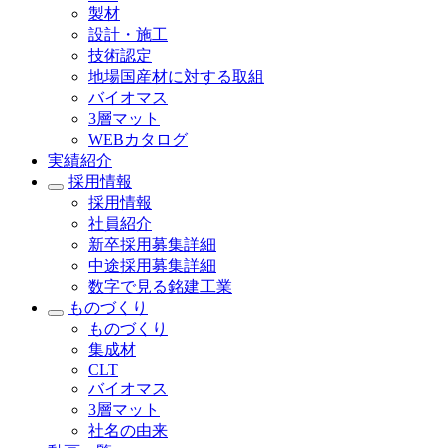
製材
設計・施工
技術認定
地場国産材に対する取組
バイオマス
3層マット
WEBカタログ
実績紹介
採用情報
採用情報
社員紹介
新卒採用募集詳細
中途採用募集詳細
数字で見る銘建工業
ものづくり
ものづくり
集成材
CLT
バイオマス
3層マット
社名の由来