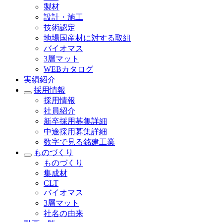
製材
設計・施工
技術認定
地場国産材に対する取組
バイオマス
3層マット
WEBカタログ
実績紹介
採用情報
採用情報
社員紹介
新卒採用募集詳細
中途採用募集詳細
数字で見る銘建工業
ものづくり
ものづくり
集成材
CLT
バイオマス
3層マット
社名の由来