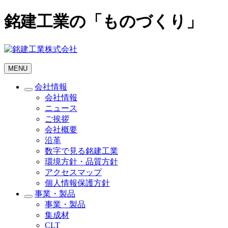
銘建工業の「ものづくり」
MENU
会社情報
会社情報
ニュース
ご挨拶
会社概要
沿革
数字で見る銘建工業
環境方針・品質方針
アクセスマップ
個人情報保護方針
事業・製品
事業・製品
集成材
CLT