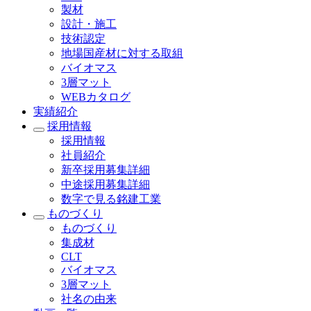
製材
設計・施工
技術認定
地場国産材に対する取組
バイオマス
3層マット
WEBカタログ
実績紹介
採用情報
採用情報
社員紹介
新卒採用募集詳細
中途採用募集詳細
数字で見る銘建工業
ものづくり
ものづくり
集成材
CLT
バイオマス
3層マット
社名の由来