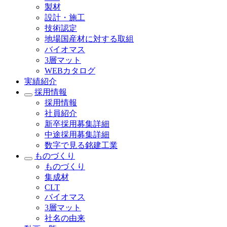
製材
設計・施工
技術認定
地場国産材に対する取組
バイオマス
3層マット
WEBカタログ
実績紹介
採用情報
採用情報
社員紹介
新卒採用募集詳細
中途採用募集詳細
数字で見る銘建工業
ものづくり
ものづくり
集成材
CLT
バイオマス
3層マット
社名の由来