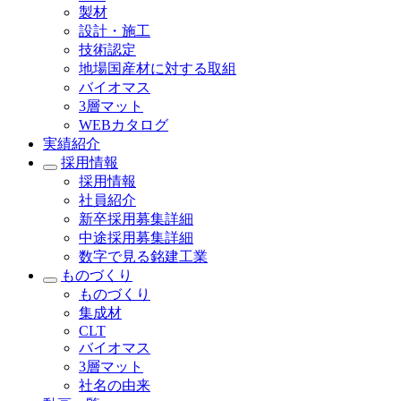
製材
設計・施工
技術認定
地場国産材に対する取組
バイオマス
3層マット
WEBカタログ
実績紹介
採用情報
採用情報
社員紹介
新卒採用募集詳細
中途採用募集詳細
数字で見る銘建工業
ものづくり
ものづくり
集成材
CLT
バイオマス
3層マット
社名の由来