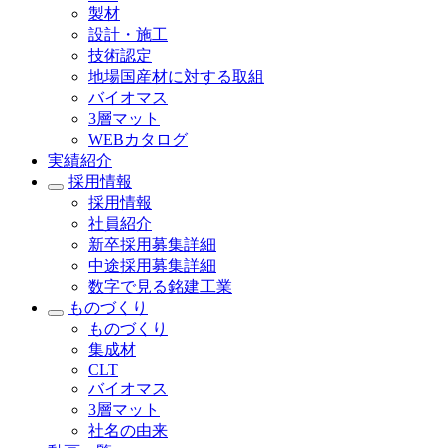
製材
設計・施工
技術認定
地場国産材に対する取組
バイオマス
3層マット
WEBカタログ
実績紹介
採用情報
採用情報
社員紹介
新卒採用募集詳細
中途採用募集詳細
数字で見る銘建工業
ものづくり
ものづくり
集成材
CLT
バイオマス
3層マット
社名の由来